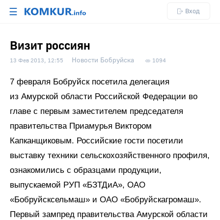
☰
Вход
Визит россиян
Новости Бобруйска
13 Фев 2013, 12:55
1094
7 февраля Бобруйск посетила делегация
из Амурской области Российской Федерации во
главе с первым заместителем председателя
правительства Приамурья Виктором
Капканщиковым. Рос­сий­ские гости посетили
выставку техники сельскохозяйственного профиля,
ознакомились с образцами продукции,
выпускаемой РУП «БЗТДиА», ОАО
«Бобруйсксельмаш» и ОАО «Бобруйскагромаш».
Первый зампред правительства Амурской области