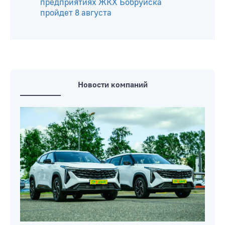
Бобруйска скоро заработает новый
аттракцион
В Бобруйске можно будет бесплатно
обменяться школьными
принадлежностями и не только
Прямая телефонная линия на
предприятиях ЖКХ Бобруйска
пройдет 8 августа
Новости компаний