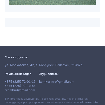
Мы находимся:
ул. Московская, 42, г. Бобруйск, Беларусь, 213826
Рекламный отдел:
Журналисты:
+375 (225) 72-01-16
komkurinfo@gmail.com
+375 (225) 77-79-88
rkomkur@gmail.com
18+ Все права защищены. Любое копирование, перепечатка или
последующее распространение информации и материалов
komkur.info
,