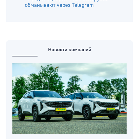
Минтруда
Лукашенко произвел кадровые
назначения в руководстве УСК по
Минской, Могилевской и Гродненской
областям
«Кредит одобрен»: как белорусов
обманывают через Telegram
Новости компаний