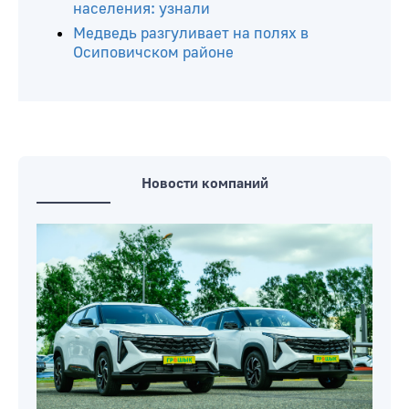
зону
Республиканская профилактическая
акция «Мотоциклист» стартовала в
Беларуси 6 августа
Почем организации Белкоопсоюз
закупают сезонные ягоды и овощи у
населения: узнали
Медведь разгуливает на полях в
Осиповичском районе
Новости компаний