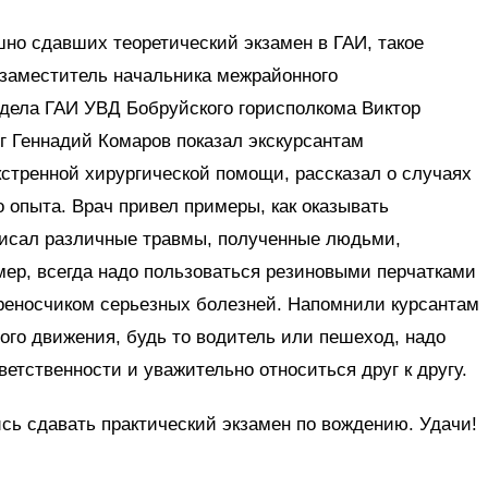
шно сдавших теоретический экзамен в ГАИ, такое
 заместитель начальника межрайонного
тдела ГАИ УВД Бобруйского горисполкома Виктор
г Геннадий Комаров показал экскурсантам
экстренной хирургической помощи, рассказал о случаях
о опыта. Врач привел примеры, как оказывать
писал различные травмы, полученные людьми,
ер, всегда надо пользоваться резиновыми перчатками
реносчиком серьезных болезней. Напомнили курсантам
ного движения, будь то водитель или пешеход, надо
етственности и уважительно относиться друг к другу.
сь сдавать практический экзамен по вождению. Удачи!