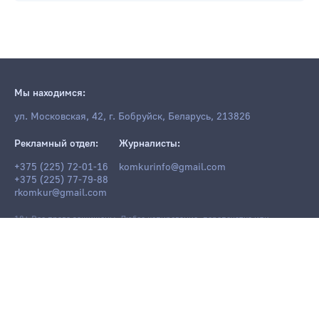
Мы находимся:
ул. Московская, 42, г. Бобруйск, Беларусь, 213826
Рекламный отдел:
Журналисты:
+375 (225) 72-01-16
komkurinfo@gmail.com
+375 (225) 77-79-88
rkomkur@gmail.com
18+ Все права защищены. Любое копирование, перепечатка или
последующее распространение информации и материалов
komkur.info
,
в том числе с использованием компьютерных средств, запрещено без
письменного разрешения редакции.