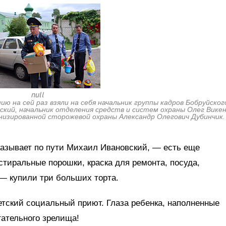
null
 на сей раз взяли на себя начальник группы кадров Бобруйско
кий, начальник отделения средств и систем охраны Олег Вике
низированной сторожевой охраны Александр Олегович Дубинчик.
казывает по пути Михаил Ивановский, — есть еще
тиральные порошки, краска для ремонта, посуда,
— купили три больших торта.
етский социальный приют. Глаза ребенка, наполненные
гательного зрелища!