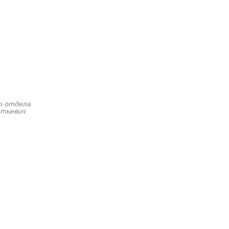
го отдела
нтьевич