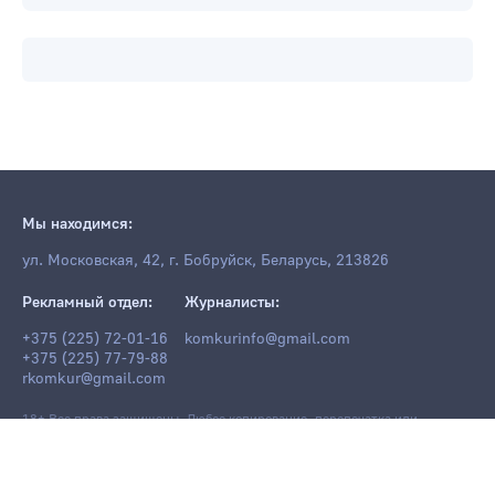
Мы находимся:
ул. Московская, 42, г. Бобруйск, Беларусь, 213826
Рекламный отдел:
Журналисты:
+375 (225) 72-01-16
komkurinfo@gmail.com
+375 (225) 77-79-88
rkomkur@gmail.com
18+ Все права защищены. Любое копирование, перепечатка или
последующее распространение информации и материалов
komkur.info
,
в том числе с использованием компьютерных средств, запрещено без
письменного разрешения редакции.