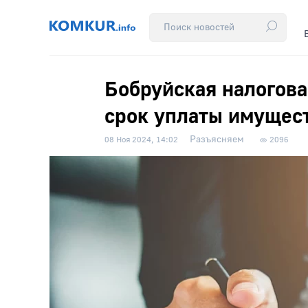
Бобруйская налогова
срок уплаты имущес
Разъясняем
08 Ноя 2024, 14:02
2096