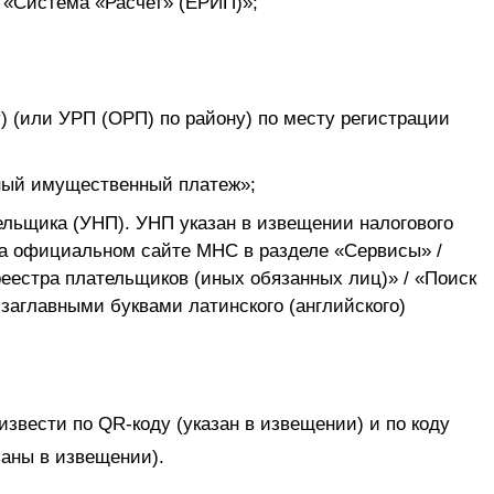
 «Система «Расчет» (ЕРИП)»;
) (или УРП (ОРП) по району) по месту регистрации
иный имущественный платеж»;
ельщика (УНП). УНП указан в извещении налогового
на официальном сайте МНС в разделе «Сервисы» /
реестра плательщиков (иных обязанных лиц)» / «Поиск
заглавными буквами латинского (английского)
звести по QR-коду (указан в извещении) и по коду
заны в извещении).