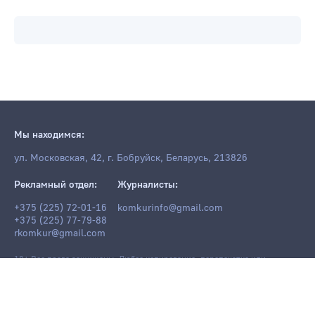
Мы находимся:
ул. Московская, 42, г. Бобруйск, Беларусь, 213826
Рекламный отдел:
Журналисты:
+375 (225) 72-01-16
komkurinfo@gmail.com
+375 (225) 77-79-88
rkomkur@gmail.com
18+ Все права защищены. Любое копирование, перепечатка или
последующее распространение информации и материалов
komkur.info
,
в том числе с использованием компьютерных средств, запрещено без
письменного разрешения редакции.