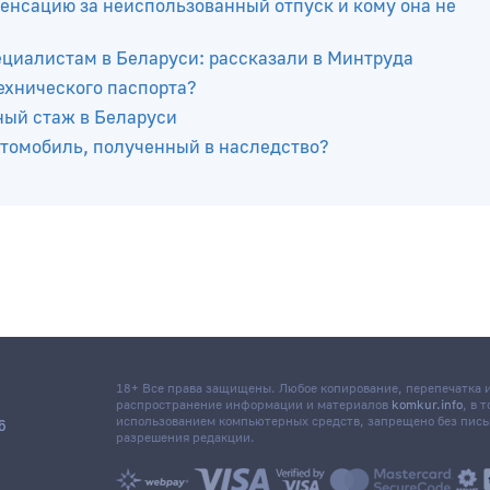
енсацию за неиспользованный отпуск и кому она не
иалистам в Беларуси: рассказали в Минтруда
технического паспорта?
ный стаж в Беларуси
автомобиль, полученный в наследство?
18+ Все права защищены. Любое копирование, перепечатка
распространение информации и материалов
komkur.info
, в 