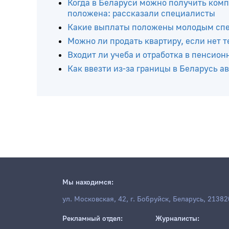
Читайте ещё
Когда в Беларуси можно получить комп
положена: рассказали специалисты
Какие выплаты положены молодым спец
Можно ли продать квартиру, если нет 
Входит ли учеба и отработка в пенсион
Как ввезти из-за границы в Беларусь 
Мы находимся: