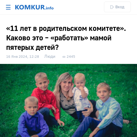
☰
Вход
«11 лет в родительском комитете».
Каково это – «работать» мамой
пятерых детей?
Люди
16 Янв 2024, 12:28
2445