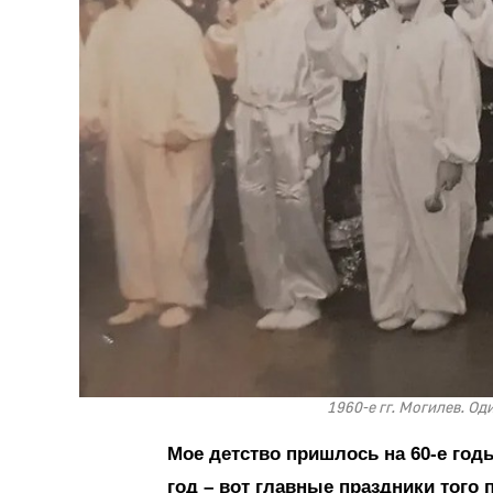
1960-е гг. Могилев. Од
Мое детство пришлось на 60-е го
год – вот главные праздники того 