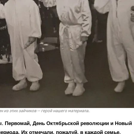
ин из этих зайчиков -- герой нашего материала.
ды. Первомай, День Октябрьской революции и Новый
периода. Их отмечали, пожалуй, в каждой семье,