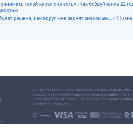
ринимать такой какая она есть». Как бобруйчанка 22 го
дностью
будет решена, как вдруг мне звонят знакомые…» Жизнь
18+ Все права защищены. Любое копирование, перепечатка
распространение информации и материалов
komkur.info
, в 
использованием компьютерных средств, запрещено без пис
6
разрешения редакции.
m