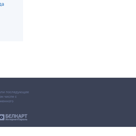
да
 или последующее
том числе с
ьменного