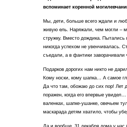
вспоминает коренной могилевчани
Мы, дети, больше всего ждали и люб
живую ель. Наряжали, чем могли – м
стружку. Вместо дождика. Пытались 
никогда успехом не увенчивалась. С
съедали, а в фантики заворачивали ч
Подарков дорогих нам никто не дарил
Кому носки, кому шапка… А самое гл
Да что там, обожаю до сих пор! Лет
поражен, когда его впервые увидел… 
валенках, шапке-ушанке, овечьем ту
маскарада детям хватило, чтобы убе
Да и вообще, 31 декабря дома у нас