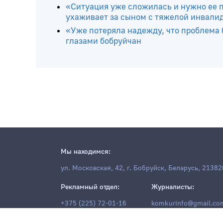
«Ситуация уже сложилась и нужно ее п
ухаживает за сыном с тяжелой инвали
«Уже потеряла надежду, что проблема 
глазами бобруйчан
Мы находимся:
ул. Московская, 42, г. Бобруйск, Беларусь, 21382
Рекламный отдел:
Журналисты:
+375 (225) 72-01-16
komkurinfo@gmail.co
+375 (225) 77-79-88
rkomkur@gmail.com