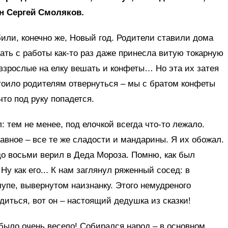
н Сергей Смоляков.
или, конечно же, Новый год. Родители ставили дома
ать с работы как-то раз даже принесла витую токарную
взрослые на елку вешать и конфеты… Но эта их затея
тоило родителям отвернуться – мы с братом конфеты
то под руку попадется.
: тем не менее, под елочкой всегда что-то лежало.
авное – все те же сладости и мандарины. Я их обожал.
 до восьми верил в Деда Мороза. Помню, как был
Ну как его... К нам заглянул ряженный сосед: в
лупе, вывернутом наизнанку. Этого немудреного
диться, вот он – настоящий дедушка из сказки!
 было очень весело! Собирался народ – в основном,