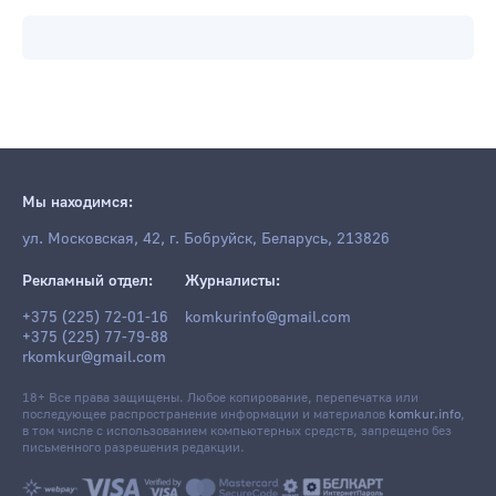
Мы находимся:
ул. Московская, 42, г. Бобруйск, Беларусь, 213826
Рекламный отдел:
Журналисты:
+375 (225) 72-01-16
komkurinfo@gmail.com
+375 (225) 77-79-88
rkomkur@gmail.com
18+ Все права защищены. Любое копирование, перепечатка или
последующее распространение информации и материалов
komkur.info
,
в том числе с использованием компьютерных средств, запрещено без
письменного разрешения редакции.