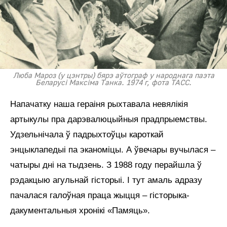
Люба Мароз (у цэнтры) бярэ аўтограф у народнага паэта
Беларусі Максіма Танка. 1974 г, фота ТАСС.
Напачатку наша гераіня рыхтавала невялікія
артыкулы пра дарэвалюцыйныя прадпрыемствы.
Удзельнічала ў падрыхтоўцы кароткай
энцыклапедыі па эканоміцы. А ўвечары вучылася –
чатыры дні на тыдзень. З 1988 году перайшла ў
рэдакцыю агульнай гісторыі. І тут амаль адразу
пачалася галоўная праца жыцця – гісторыка-
дакументальныя хронікі «Памяць».