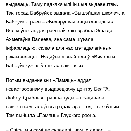
выдаваць. Таму падключылі іншыя выдавецтвы.
Так, горад Бабруйск выдала «Вышэйшая школа», а
Бабруйскі раён – «Беларуская энцыклапедыя».
Вялікі ўнёсак для раённай кнігі зрабіла Зінаіда
Ахметаўна Валеева, яна сама шукала
інфармацыю, склала для нас мэтадалагічныя
рэкамэндацыі. Нядаўна я знайшла ў «Вячэрнім
Бабруйску» яе ў спісах памерлых...
Потым выданне кніг «Памяць» аддалі
новастворанаму выдавецкаму цэнтру БелТА.
Любоў Драбовіч трапіла туды – працавала
намеснікам галоўнага рэдактара і год – галоўным.
Там выйшла «Памяць» Глускага раёна.
– Спісы мы самі не складалі, нам іх давалі, –