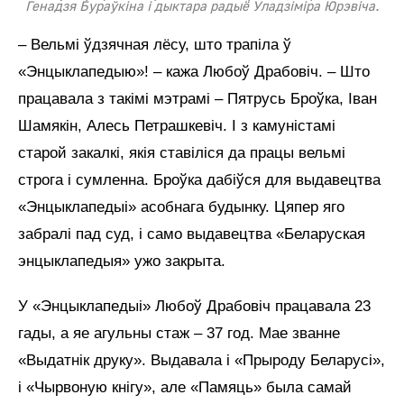
Генадзя Бураўкіна і дыктара радыё Уладзіміра Юрэвіча.
– Вельмі ўдзячная лёсу, што трапіла ў
«Энцыклапедыю»! – кажа Любоў Драбовіч. – Што
працавала з такімі мэтрамі – Пятрусь Броўка, Іван
Шамякін, Алесь Петрашкевіч. І з камуністамі
старой закалкі, якія ставіліся да працы вельмі
строга і сумленна. Броўка дабіўся для выдавецтва
«Энцыклапедыі» асобнага будынку. Цяпер яго
забралі пад суд, і само выдавецтва «Беларуская
энцыклапедыя» ужо закрыта.
У «Энцыклапедыі» Любоў Драбовіч працавала 23
гады, а яе агульны стаж – 37 год. Мае званне
«Выдатнік друку». Выдавала і «Прыроду Беларусі»,
і «Чырвоную кнігу», але «Памяць» была самай