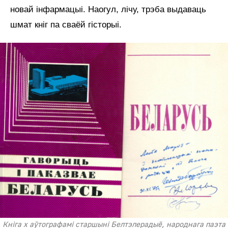
новай інфармацыі. Наогул, лічу, трэба выдаваць
шмат кніг па сваёй гісторыі.
Кніга х аўтографамі старшыні Белтэлерадыё, народнага паэта