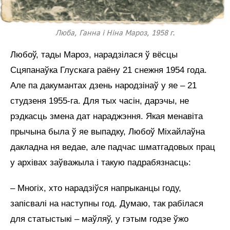
Люба, Ганна і Ніна Мароз, 1958 г.
Любоў, тады Мароз, нарадзілася ў вёсцы
Сцяпанаўка Глускага раёну 21 снежня 1954 года.
Але па дакумантах дзень народзінаў у яе – 21
студзеня 1955-га. Для тых часін, дарэчы, не
рэдкасць змена дат нараджэння. Якая менавіта
прычына была ў яе выпадку, Любоў Міхайлаўна
дакладна ня ведае, але падчас шматгадовых прац
у архівах заўважыла і такую падрабязнасць:
– Многіх, хто нарадзіўся напрыканцы году,
запісвалі на наступны год. Думаю, так рабілася
для статыстыкі – маўляў, у гэтым годзе ўжо