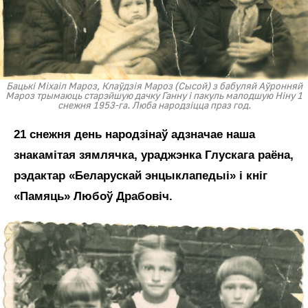
Бацькі Міхаіл Мароз, Клаўдзія Мароз (Сысой) з бабуляй Аўронняй
Мароз трымаюць старэйшую дачку Ганну і пакуль малодшую Ніну 1
снежня 1953-га. Люба народзіцца праз год.
21 снежня день народзінаў адзначае наша
знакамітая зямлячка, ураджэнка Глускага раёна,
рэдактар «Беларускай энцыклапедыі» і кніг
«Памяць» Любоў Драбовіч.