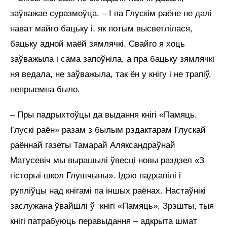
заўважае суразмоўца. – І па Глускім раёне не далі
нават майго бацьку і, як потым высветлілася,
бацьку адной маёй зямлячкі. Свайго я хоць
заўважыла і сама запоўніла, а пра бацьку зямлячкі
ня ведала, не заўважыла, так ён у кнігу і не трапіў,
непрыемна было.
– Пры падрыхтоўцы да выдання кнігі «Памяць.
Глускі раён» разам з былым рэдактарам Глускай
раённай газеты Тамарай Аляксандраўнай
Матусевіч мы вырашылі ўвесці новы раздзел «З
гісторыі школ Глушчыны». Ідэю падхапілі і
рупліўцы над кнігамі па іншых раёнах. Настаўнікі
заслужана ўвайшлі ў кнігі «Памяць». Зрэшты, тыя
кнігі патрабуюць перавыдання – адкрыта шмат