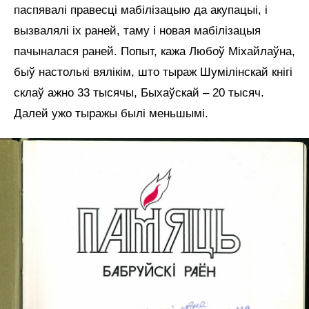
паспявалі правесці мабілізацыю да акупацыі, і
вызвалялі іх раней, таму і новая мабілізацыя
пачыналася раней. Попыт, кажа Любоў Міхайлаўна,
быў настолькі вялікім, што тыраж Шумілінскай кнігі
склаў ажно 33 тысячы, Быхаўскай – 20 тысяч.
Далей ужо тыражы былі меньшымі.