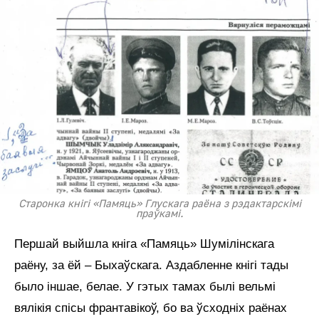
Старонка кнігі «Памяць» Глускага раёна з рэдактарскімі
праўкамі.
Першай выйшла кніга «Памяць» Шумілінскага
раёну, за ёй – Быхаўскага. Аздабленне кнігі тады
было іншае, белае. У гэтых тамах былі вельмі
вялікія спісы франтавікоў, бо ва ўсходніх раёнах