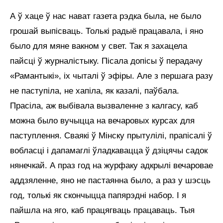
А ў хаце ў нас нават газета рэдка была, не было
грошай выпісваць. Толькі радыё працавала, і яно
было для мяне вакном у свет. Так я захацела
пайсці ў журналістыку. Пісала допісы ў перадачу
«Рамантыкі», іх чыталі ў эфіры. Але з першага разу
не паступіла, не хапіла, як казалі, паўбала.
Прасіла, аж выбівала вызваленне з калгасу, каб
можна было вучыцца на вечаровых курсах для
паступлення. Сваякі ў Мінску прытулілі, прапісалі ў
вобласці і дапамаглі ўладкавацца ў дзіцячы садок
нянечкай. А праз год на журфаку адкрылі вечаровае
аддзяленне, яно не пастаянна было, а раз у шэсць
год, толькі як скончыцца папярэдні набор. І я
пайшла на яго, каб працягваць працаваць. Тыя