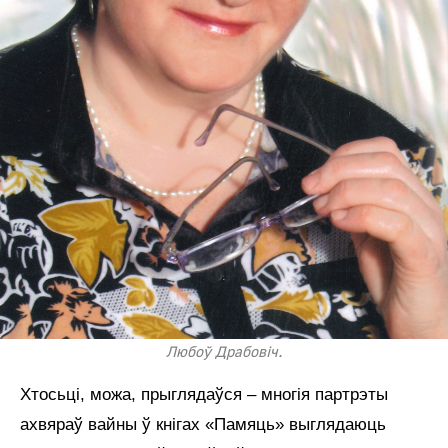
Любоў Драбовіч.
Хтосьці, можа, прыглядаўся – многія партрэты
ахвяраў вайны ў кнігах «Памяць» выглядаюць