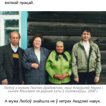
вялікай працай.
Любоў з мужам Паўлам Драбовічам, маці Клаўдзіяй Мароз і
сынам Мікалаем ля роднай хаты ў Сцяпанаўцы. 2000 г.
А мужа Любоў знайшла не ў нетрах Акадэміі навук.