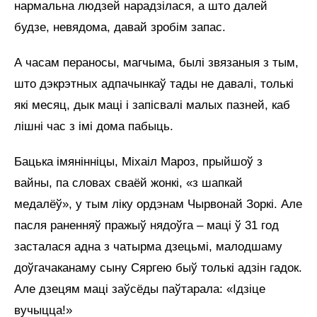
нармальна людзей нарадзілася, а што далей
будзе, невядома, давай зробім запас.
А часам пераносы, магчыма, былі звязаныя з тым,
што дэкрэтных адпачынкаў тады не давалі, толькі
які месяц, дык маці і запісвалі малых пазней, каб
лішні час з імі дома пабыць.
Бацька імянінніцы, Міхаіл Мароз, прыйшоў з
вайны, па словах сваёй жонкі, «з шапкай
медалёў», у тым ліку ордэнам Чырвонай Зоркі. Але
пасля раненняў пражыў нядоўга – маці ў 31 год
засталася адна з чатырма дзецьмі, малодшаму
доўгачаканаму сыну Сяргею быў толькі адзін гадок.
Але дзецям маці заўсёды паўтарала: «Ідзіце
вучыцца!»