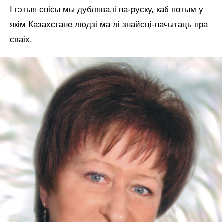
І гэтыя спісы мы дублявалі па-руску, каб потым у
якім Казахстане людзі маглі знайсці-пачытаць пра
сваіх.