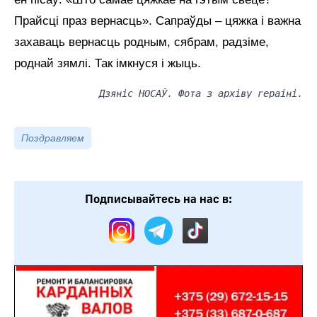
Прайсці праз вернасць». Сапраўды – цяжка і важна
захаваць вернасць родным, сябрам, радзіме,
роднай зямлі. Так імкнуся і жыць.
Дзяніс НОСАЎ. Фота з архіву гераіні.
Поздравляем
Подписывайтесь на нас в: