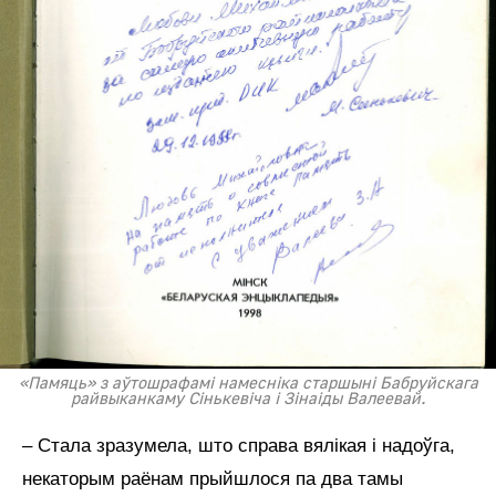
«Памяць» з аўтошрафамі намесніка старшыні Бабруйскага
райвыканкаму Сінькевіча і Зінаіды Валеевай.
– Стала зразумела, што справа вялікая і надоўга,
некаторым раёнам прыйшлося па два тамы