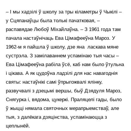
– І мы хадзілі ў школу за тры кіламетры ў Чыкілі –
у Сцяпанаўцы была толькі пачатковая, –
распавядае Любоў Міхайлаўна. – З 1961 года там
пачала настаўнічаць Ева Цімафееўна Мароз. У
1962-м я пайшла ў школу, дзе яна ласкава мяне
сустрэла. З замілаваннем успамінаю тыя часы –
Ева Цімафееўна рабіла ўсё, каб нам было ўтульна
і цікава. А як цудоўна ладзілі для нас навагоднія
святы: настаўнікі самі ўпрыгожвалі ялінку,
развучвалі з дзецьмі вершы, быў Дзядуля Мароз,
Снягурка і, вядома, цукеркі. Праляцелі гады, было
ў жыцці нямала святочных мерапрыемстваў, але
тыя, з далёкага дзяцінства, успамінаюцца з
цеплынёй.