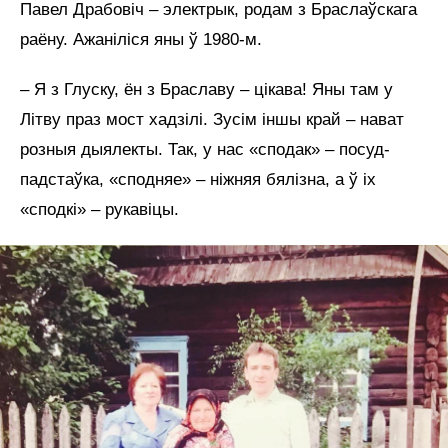
Павел Драбовіч – электрык, родам з Браслаўскага
раёну. Ажаніліся яны ў 1980-м.
– Я з Глуску, ён з Браславу – цікава! Яны там у
Літву праз мост хадзілі. Зусім іншы край – нават
розныя дыялекты. Так, у нас «сподак» – посуд-
падстаўка, «сподняе» – ніжняя бялізна, а ў іх
«сподкі» – рукавіцы.