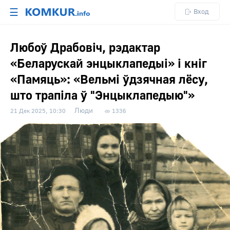
☰
Вход
Любоў Драбовіч, рэдактар
«Беларускай энцыклапедыі» і кніг
«Памяць»: «Вельмі ўдзячная лёсу,
што трапіла ў "Энцыклапедыю"»
Люди
21 Дек 2025, 10:30
1336