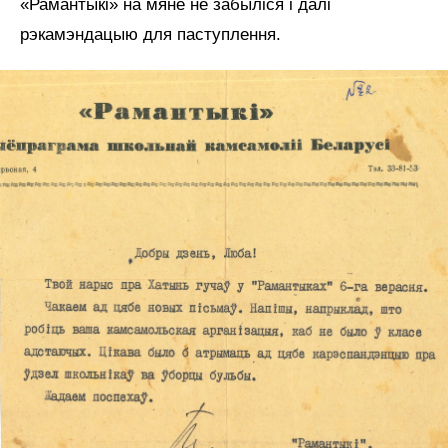
«Рамантыкі» на мяне не забыліся і далі
рэкамэндацыю для паступлення.