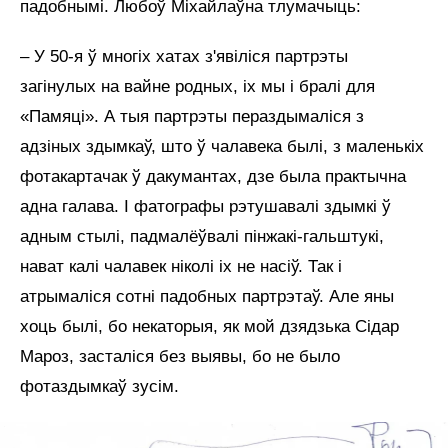
падобнымі. Любоў Міхайлаўна тлумачыць:
– У 50-я ў многіх хатах з'явіліся партрэты
загінулых на вайне родных, іх мы і бралі для
«Памяці». А тыя партрэты пераздымаліся з
адзіных здымкаў, што ў чалавека былі, з маленькіх
фотакартачак ў дакумантах, дзе была практычна
адна галава. І фатографы рэтушавалі здымкі ў
адным стылі, падмалёўвалі пінжакі-гальштукі,
нават калі чалавек ніколі іх не насіў. Так і
атрымаліся сотні падобных партрэтаў. Але яны
хоць былі, бо некаторыя, як мой дзядзька Сідар
Мароз, засталіся без выявы, бо не было
фотаздымкаў зусім.