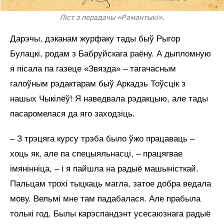
Лiст з перадачы «Рамантыкі».
Дарэчы, дэканам журфаку тады быў Рыгор
Булацкі, родам з Бабруйскага раёну. А дыпломную
я пісала па газеце «Звязда» – тагачасным
галоўным рэдактарам быў Аркадзь Тоўсцік з
нашых Чыкілёў! Я наведвала рэдакцыю, але тады
пасаромелася да яго заходзіць.
– З трэцяга курсу трэба было ўжо працаваць –
хоць як, але па спецыяльнасці, – працягвае
імянінніца, – і я пайшла на радыё машыністкай.
Пальцам трохі тыцкаць магла, затое добра ведала
мову. Вельмі мне там падабалася. Але прабыла
толькі год. Былы карэспандэнт усесаюзнага радыё