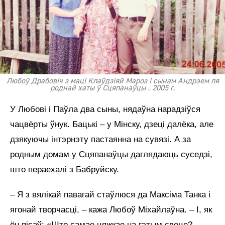
Любоў Драбовіч з маці Клаўдзіяй Мароз і сынам Андрэем ля
роднай хаты ў Сцяпанаўцы . 2005 г.
У Любові і Паўла два сыны, нядаўна нарадзіўся
чацвёрты ўнук. Бацькі – у Мінску, дзеці далёка, але
дзякуючы інтэрнэту пастаянна на сувязі. А за
родным домам у Сцяпанаўцы даглядаюць суседзі,
што пераехалі з Бабруйску.
– Я з вялікай павагай стаўлюся да Максіма Танка і
ягонай творчасці, – кажа Любоў Міхайлаўна. – І, як
ён пісаў: «Што самае цяжкае на гэтым свеце?