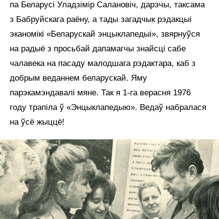
па Беларусі Уладзімір Салановіч, дарэчы, таксама
з Бабруйскага раёну, а тады загадчык рэдакцыі
эканомікі «Беларускай энцыклапедыі», звярнуўся
на радыё з просьбай дапамагчы знайсці сабе
чалавека на пасаду малодшага рэдактара, каб з
добрым веданнем беларускай. Яму
парэкамэндавалі мяне. Так я 1-га верасня 1976
году трапіла ў «Энцыклапедыю». Ведаў набралася
на ўсё жыццё!