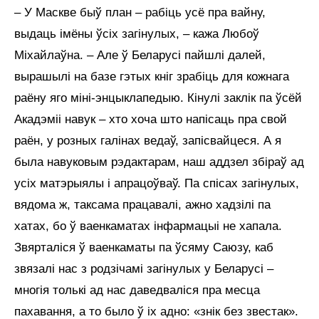
– У Маскве быў план – рабіць усё пра вайну,
выдаць імёны ўсіх загінулых, – кажа Любоў
Міхайлаўна. – Але ў Беларусі пайшлі далей,
вырашылі на базе гэтых кніг зрабіць для кожнага
раёну яго міні-энцыклапедыю. Кінулі заклік па ўсёй
Акадэміі навук – хто хоча што напісаць пра свой
раён, у розных галінах ведаў, запісвайцеся. А я
была навуковым рэдактарам, наш аддзел збіраў ад
усіх матэрыялы і апрацоўваў. Па спісах загінулых,
вядома ж, таксама працавалі, ажно хадзілі па
хатах, бо ў ваенкаматах інфармацыі не хапала.
Звярталіся ў ваенкаматы па ўсяму Саюзу, каб
звязалі нас з родзічамі загінулых у Беларусі –
многія толькі ад нас даведваліся пра месца
пахавання, а то было ў іх адно: «знік без звестак».