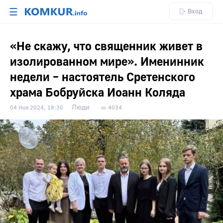
☰
Вход
«Не скажу, что священник живет в
изолированном мире». Именинник
недели – настоятель Cретенского
храма Бобруйска Иоанн Коляда
Люди
04 Ноя 2024, 18:30
4034