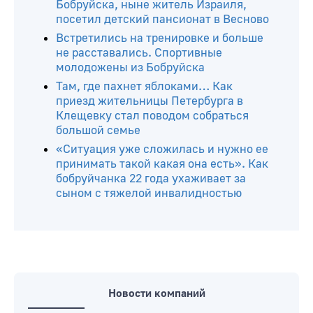
Читайте ещё
Почетный гражданин Бобруйского
района Тимофей Солонович: «Каждый
день работа снится»
Маленькое доброе утро. Уроженец
Бобруйска, ныне житель Израиля,
посетил детский пансионат в Весново
Встретились на тренировке и больше
не расставались. Спортивные
молодожены из Бобруйска
Там, где пахнет яблоками… Как
приезд жительницы Петербурга в
Клещевку стал поводом собраться
большой семье
«Ситуация уже сложилась и нужно ее
принимать такой какая она есть». Как
бобруйчанка 22 года ухаживает за
сыном с тяжелой инвалидностью