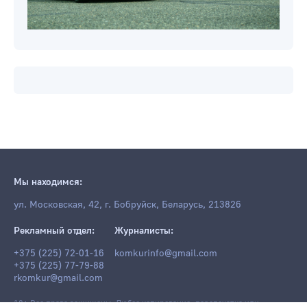
Мы находимся:
ул. Московская, 42, г. Бобруйск, Беларусь, 213826
Рекламный отдел:
Журналисты:
+375 (225) 72-01-16
komkurinfo@gmail.com
+375 (225) 77-79-88
rkomkur@gmail.com
18+ Все права защищены. Любое копирование, перепечатка или