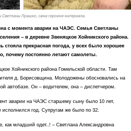
 Светланы Прашко, сама героиня материала.
ина с момента аварии на ЧАЭС. Семья Светланы
тселения – в деревне Звеняцкое Хойникского района.
нь стояла прекрасная погода, у всех было хорошее
о, почему постоянно летают самолеты.
цкое Хойникского района Гомельской области. Там
ителя д. Борисовщина. Молодожены обосновались на
ой автобазе. Он – водителем, она – диспетчером.
ент аварии на ЧАЭС старшему сыну было 10 лет,
 исполнился год. Супругам же было по 32.
е, как младший одет..! – Светлана Александровна