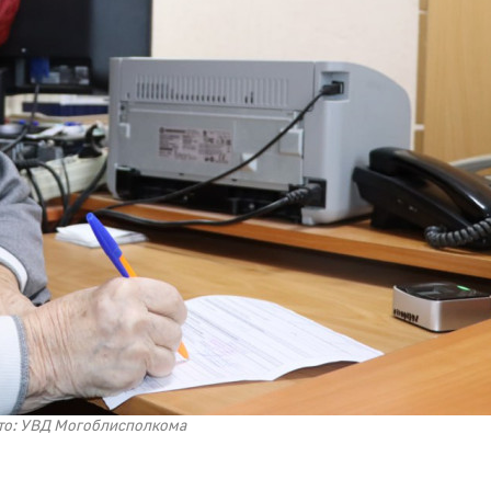
то: УВД Могоблисполкома