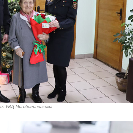
о: УВД Могоблисполкома