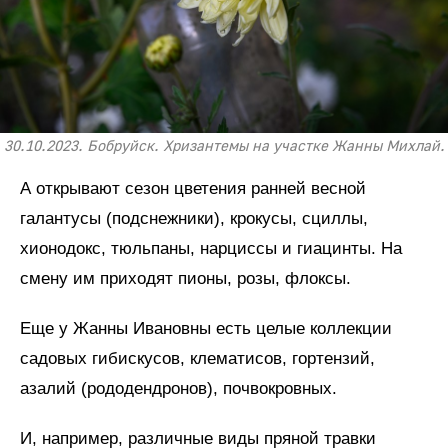
30.10.2023. Бобруйск. Хризантемы на участке Жанны Михлай.
А открывают сезон цветения ранней весной
галантусы (подснежники), крокусы, сциллы,
хионодокс, тюльпаны, нарциссы и гиацинты. На
смену им приходят пионы, розы, флоксы.
Еще у Жанны Ивановны есть целые коллекции
садовых гибискусов, клематисов, гортензий,
азалий (рододендронов), почвокровных.
И, например, различные виды пряной травки