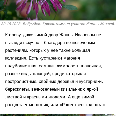
30.10.2023. Бобруйск. Хризантемы на участке Жанны Михлай.
К слову, даже зимой двор Жанны Ивановны не
выглядит скучно – благодаря вечнозеленым
растениям, которых у нее также большая
коллекция. Есть кустарники магония
падуболистная, самшит, жимолость шапочная,
разные виды плющей, среди которых и
пестролистные, хвойные деревья и кустарники,
бересклеты, вечнозеленый кизильник с яркой
листвой и красными ягодами. А еще зимой
расцветает морозник, или «Рожественская роза».