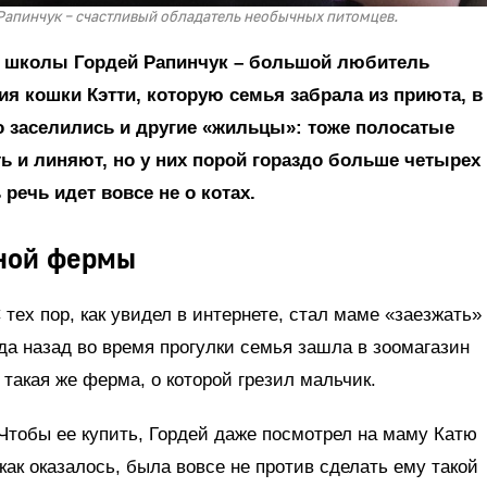
 Рапинчук – счастливый обладатель необычных питомцев.
ой школы Гордей Рапинчук – большой любитель
я кошки Кэтти, которую семья забрала из приюта, в
о заселились и другие «жильцы»: тоже полосатые
ь и линяют, но у них порой гораздо больше четырех
речь идет вовсе не о котах.
иной фермы
 тех пор, как увидел в интернете, стал маме «заезжать»
да назад во время прогулки семья зашла в зоомагазин
такая же ферма, о которой грезил мальчик.
Чтобы ее купить, Гордей даже посмотрел на маму Катю
как оказалось, была вовсе не против сделать ему такой