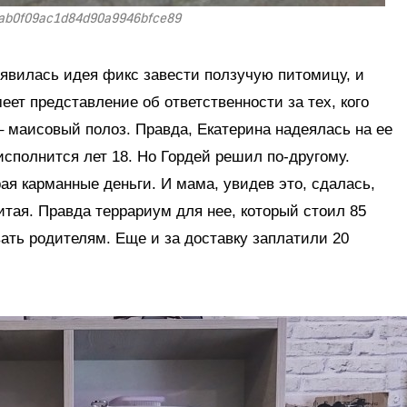
ab0f09ac1d84d90a9946bfce89
появилась идея фикс завести ползучую питомицу, и
меет представление об ответственности за тех, кого
 маисовый полоз. Правда, Екатерина надеялась на ее
исполнится лет 18. Но Гордей решил по-другому.
ая карманные деньги. И мама, увидев это, сдалась,
итая. Правда террариум для нее, который стоил 85
ать родителям. Еще и за доставку заплатили 20