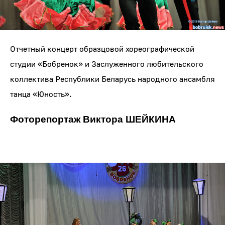
Отчетный концерт образцовой хореографической
студии «Бобренок» и Заслуженного любительского
коллектива Республики Беларусь народного ансамбля
танца «Юность».
Фоторепортаж Виктора ШЕЙКИНА