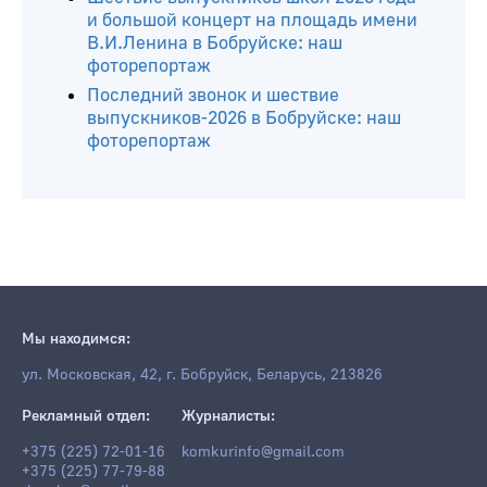
и большой концерт на площадь имени
В.И.Ленина в Бобруйске: наш
фоторепортаж
Последний звонок и шествие
выпускников-2026 в Бобруйске: наш
фоторепортаж
Мы находимся:
ул. Московская, 42, г. Бобруйск, Беларусь, 213826
Рекламный отдел:
Журналисты:
+375 (225) 72-01-16
komkurinfo@gmail.com
+375 (225) 77-79-88