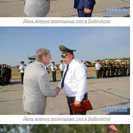
День военно-воздушных сил в Бобруйске
День военно-воздушных сил в Бобруйске