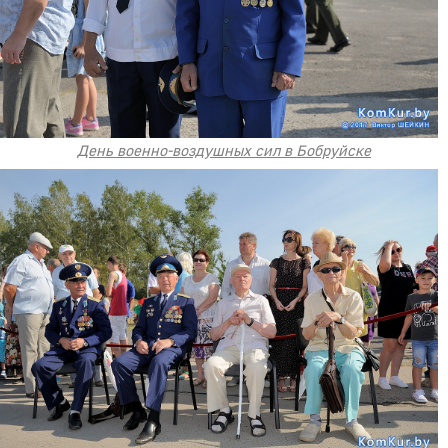
День военно-воздушных сил в Бобруйске