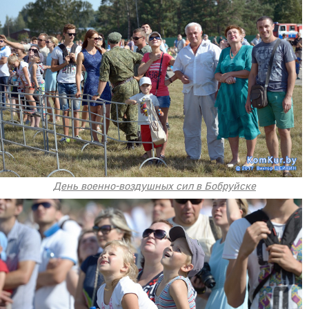
День военно-воздушных сил в Бобруйске