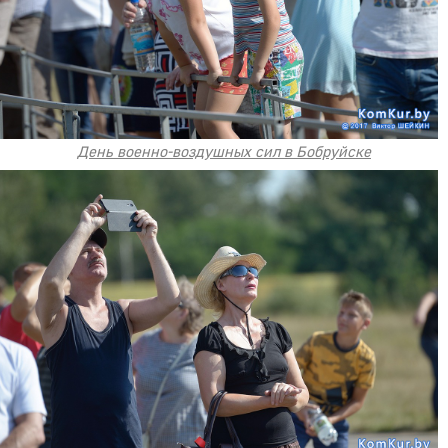
День военно-воздушных сил в Бобруйске