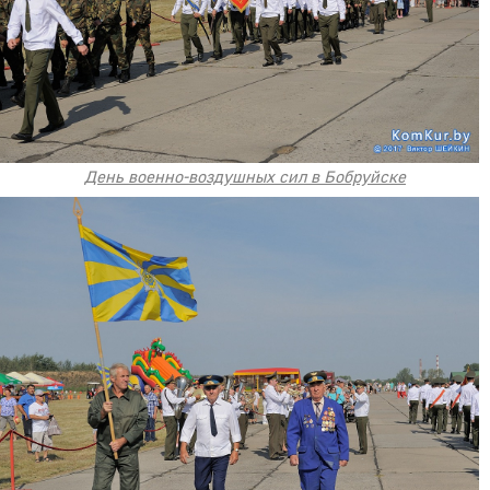
День военно-воздушных сил в Бобруйске