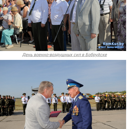
День военно-воздушных сил в Бобруйске