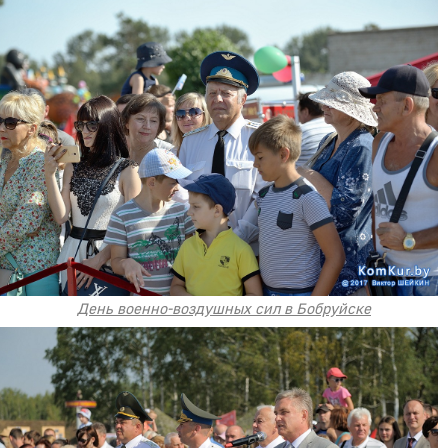
День военно-воздушных сил в Бобруйске