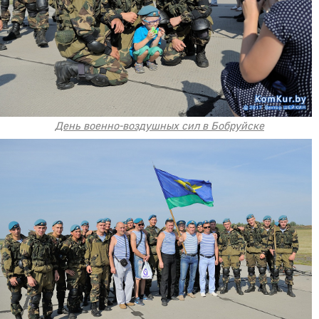
День военно-воздушных сил в Бобруйске