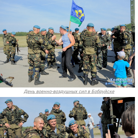
День военно-воздушных сил в Бобруйске