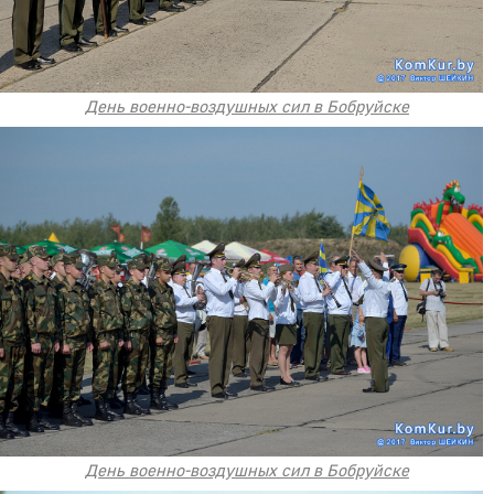
День военно-воздушных сил в Бобруйске
День военно-воздушных сил в Бобруйске