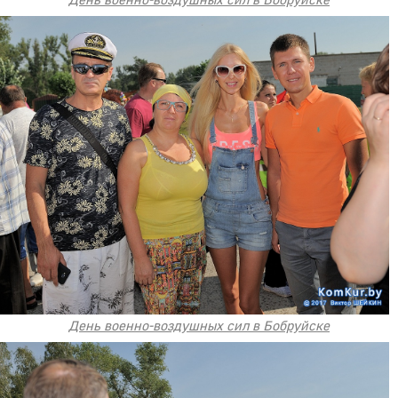
День военно-воздушных сил в Бобруйске
День военно-воздушных сил в Бобруйске