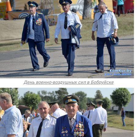
День военно-воздушных сил в Бобруйске