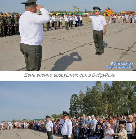
День военно-воздушных сил в Бобруйске