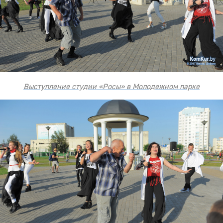
Выступление студии «Росы» в Молодежном парке