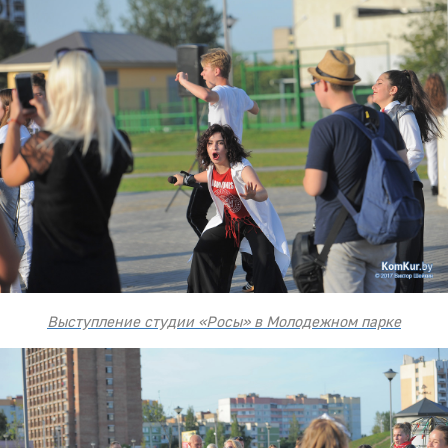
Выступление студии «Росы» в Молодежном парке