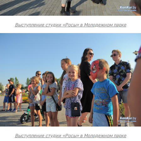
Выступление студии «Росы» в Молодежном парке
Выступление студии «Росы» в Молодежном парке