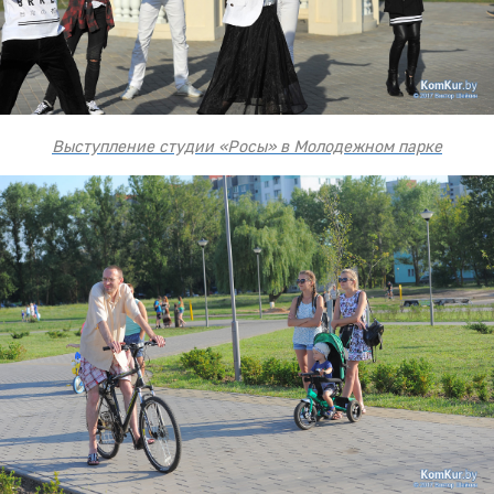
Выступление студии «Росы» в Молодежном парке