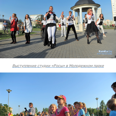
Выступление студии «Росы» в Молодежном парке