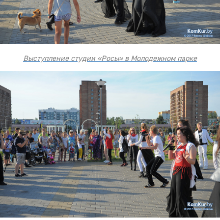
Выступление студии «Росы» в Молодежном парке