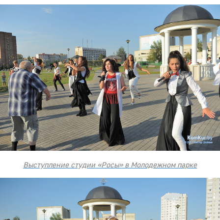
Выступление студии «Росы» в Молодежном парке