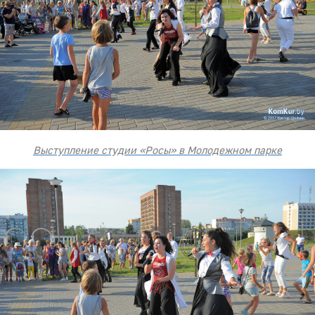
Выступление студии «Росы» в Молодежном парке