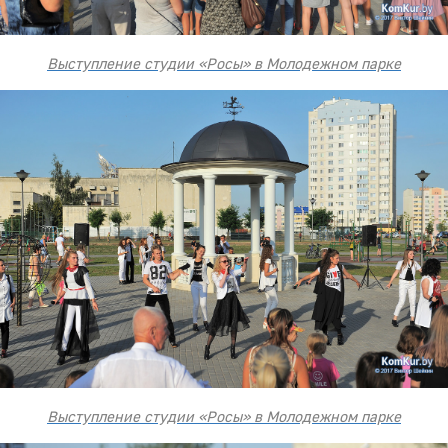
Выступление студии «Росы» в Молодежном парке
Выступление студии «Росы» в Молодежном парке