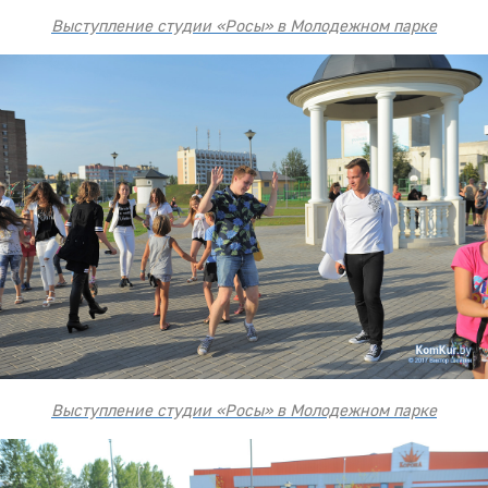
Выступление студии «Росы» в Молодежном парке
Выступление студии «Росы» в Молодежном парке