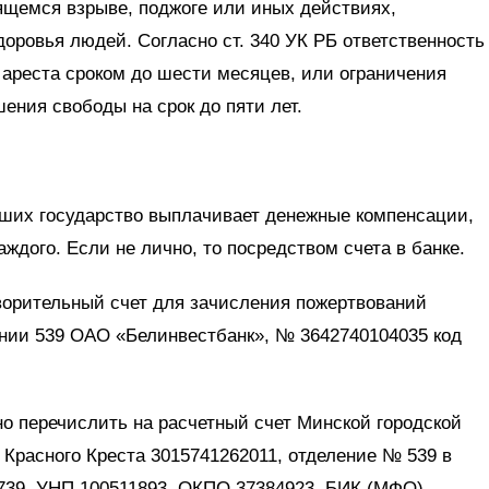
ящемся взрыве, поджоге или иных действиях,
оровья людей. Согласно ст. 340 УК РБ ответственность
ареста сроком до шести месяцев, или ограничения
шения свободы на срок до пяти лет.
ших государство выплачивает денежные компенсации,
ждого. Если не лично, то посредством счета в банке.
ворительный счет для зачисления пожертвований
ении 539 ОАО «Белинвестбанк», № 3642740104035 код
о перечислить на расчетный счет Минской городской
Красного Креста 3015741262011, отделение № 539 в
 739, УНП 100511893, ОКПО 37384923, БИК (МФО)