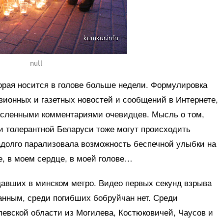
null
орая носится в голове больше недели. Формулировка
зионных и газетных новостей и сообщений в Интернете,
исленными комментариями очевидцев. Мысль о том,
 и толерантной Беларуси тоже могут происходить
надолго парализовала возможность беспечной улыбки на
е, в моем сердце, в моей голове…
давших в минском метро. Видео первых секунд взрыва
анным, среди погибших бобруйчан нет. Среди
евской области из Могилева, Костюковичей, Чаусов и