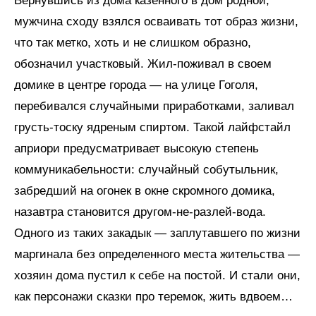
Вернувшись из дома казенного в дом родной,
мужчина сходу взялся осваивать тот образ жизни,
что так метко, хоть и не слишком образно,
обозначил участковый. Жил-поживал в своем
домике в центре города — на улице Гоголя,
перебивался случайными приработками, заливал
грусть-тоску ядреным спиртом. Такой лайфстайл
априори предусматривает высокую степень
коммуникабельности: случайный собутыльник,
забредший на огонек в окне скромного домика,
назавтра становится другом-не-разлей-вода.
Одного из таких закадык — заплутавшего по жизни
маргинала без определенного места жительства —
хозяин дома пустил к себе на постой. И стали они,
как персонажи сказки про теремок, жить вдвоем…