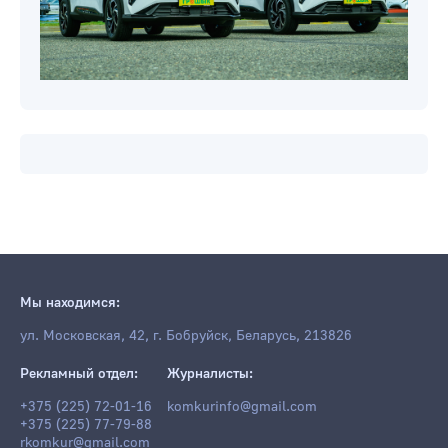
Мы находимся:
ул. Московская, 42, г. Бобруйск, Беларусь, 213826
Рекламный отдел:
Журналисты:
+375 (225) 72-01-16
komkurinfo@gmail.com
+375 (225) 77-79-88
rkomkur@gmail.com