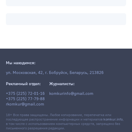
Мы находимся:
ул. Московская, 42, г. Бобруйск, Беларусь, 213826
Рекламный отдел:
Журналисты:
+375 (225) 72-01-16
komkurinfo@gmail.com
+375 (225) 77-79-88
rkomkur@gmail.com
18+ Все права защищены. Любое копирование, перепечатка или
последующее распространение информации и материалов
komkur.info
,
в том числе с использованием компьютерных средств, запрещено без
письменного разрешения редакции.