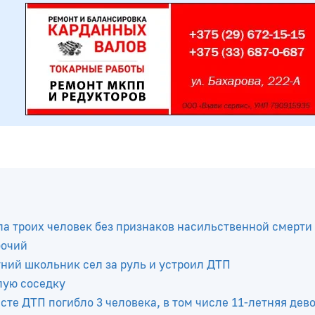
а троих человек без признаков насильственной смерти
бочий
тний школьник сел за руль и устроил ДТП
лую соседку
те ДТП погибло 3 человека, в том числе 11-летняя дев