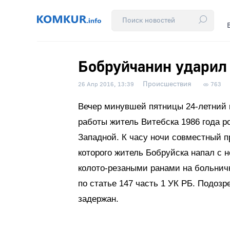
Бобруйчанин ударил 
Происшествия
26 Апр 2016, 13:39
763
Вечер минувшей пятницы 24-летний
работы житель Витебска 1986 года р
Западной. К часу ночи совместный п
которого житель Бобруйска напал с 
колото-резаными ранами на больничн
по статье 147 часть 1 УК РБ. Подоз
задержан.