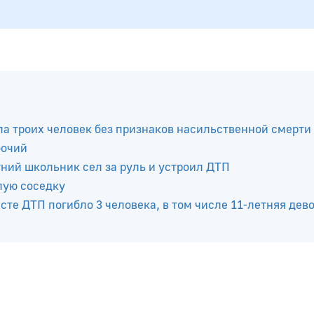
а троих человек без признаков насильственной смерти
бочий
тний школьник сел за руль и устроил ДТП
лую соседку
те ДТП погибло 3 человека, в том числе 11-летняя дев