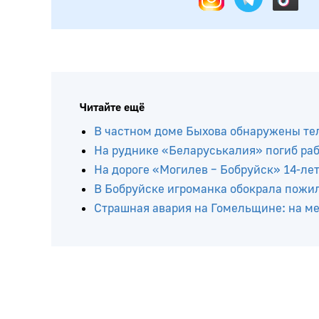
Читайте ещё
В частном доме Быхова обнаружены тел
На руднике «Беларуськалия» погиб ра
На дороге «Могилев – Бобруйск» 14-ле
В Бобруйске игроманка обокрала пожи
Страшная авария на Гомельщине: на мес