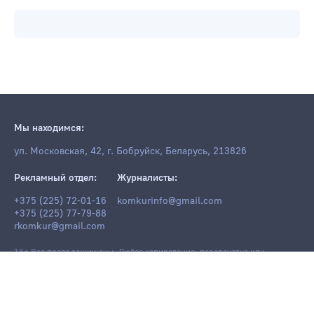
Мы находимся:
ул. Московская, 42, г. Бобруйск, Беларусь, 213826
Рекламный отдел:
Журналисты:
+375 (225) 72-01-16
komkurinfo@gmail.com
+375 (225) 77-79-88
rkomkur@gmail.com
18+ Все права защищены. Любое копирование, перепечатка или
последующее распространение информации и материалов
komkur.info
,
в том числе с использованием компьютерных средств, запрещено без
письменного разрешения редакции.