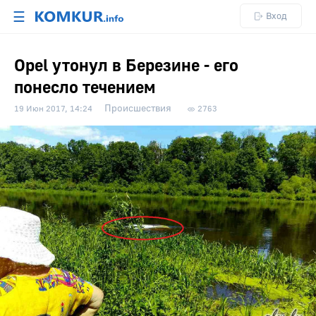
☰
Вход
Opel утонул в Березине - его
понесло течением
Происшествия
19 Июн 2017, 14:24
2763