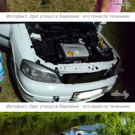
Фотофакт. Opel утонул в Березине - его понесло течением
Фотофакт. Opel утонул в Березине - его понесло течением