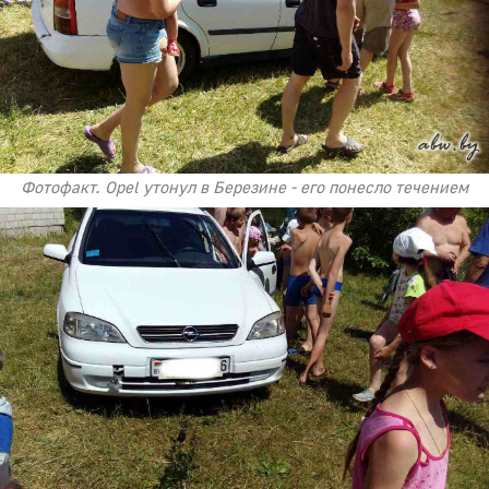
Фотофакт. Opel утонул в Березине - его понесло течением