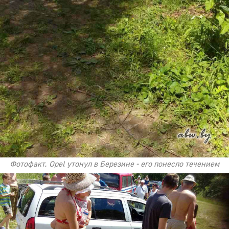
Фотофакт. Opel утонул в Березине - его понесло течением