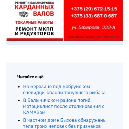
Читайте ещё
На Березине под Бобруйском
очевидцы спасли тонувшего рыбака
В Белыничском районе погиб
мотоциклист после столкновения с
КАМАЗом
В частном доме Быхова обнаружены
тела троих человек без признаков