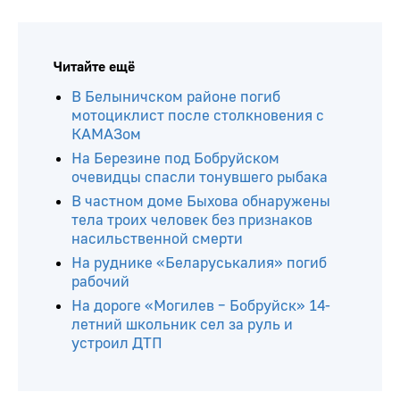
Читайте ещё
В Белыничском районе погиб
мотоциклист после столкновения с
КАМАЗом
На Березине под Бобруйском
очевидцы спасли тонувшего рыбака
В частном доме Быхова обнаружены
тела троих человек без признаков
насильственной смерти
На руднике «Беларуськалия» погиб
рабочий
На дороге «Могилев – Бобруйск» 14-
летний школьник сел за руль и
устроил ДТП