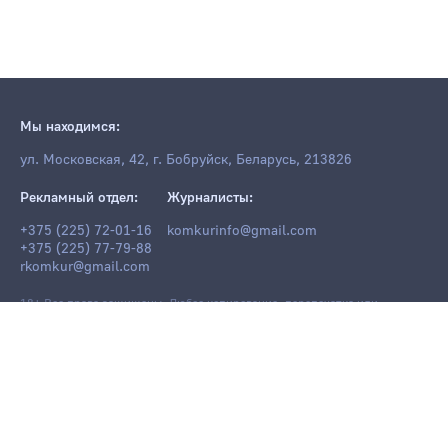
Мы находимся:
ул. Московская, 42, г. Бобруйск, Беларусь, 213826
Рекламный отдел:
Журналисты:
+375 (225) 72-01-16
komkurinfo@gmail.com
+375 (225) 77-79-88
rkomkur@gmail.com
18+ Все права защищены. Любое копирование, перепечатка или
последующее распространение информации и материалов
komkur.info
,
в том числе с использованием компьютерных средств, запрещено без
письменного разрешения редакции.