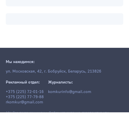
Мы находимся:
ул. Московская, 42, г. Бобруйск, Беларусь, 213826
Рекламный отдел:
Журналисты:
+375 (225) 72-01-16
komkurinfo@gmail.com
+375 (225) 77-79-88
rkomkur@gmail.com
18+ Все права защищены. Любое копирование, перепечатка или
последующее распространение информации и материалов
komkur.info
,
в том числе с использованием компьютерных средств, запрещено без
письменного разрешения редакции.