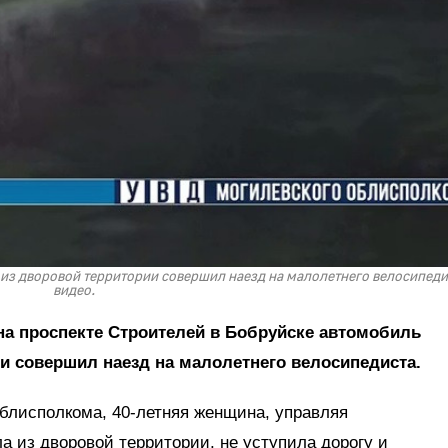
е из дворовой территории совершил наезд на малолетнего велосипеди
видео.
на проспекте Строителей в Бобруйске автомобиль
и совершил наезд на малолетнего велосипедиста.
блисполкома, 40-летняя женщина, управляя
а из дворовой территории, не уступила дорогу и