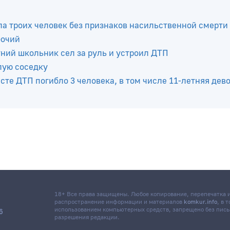
а троих человек без признаков насильственной смерти
бочий
тний школьник сел за руль и устроил ДТП
лую соседку
те ДТП погибло 3 человека, в том числе 11-летняя дев