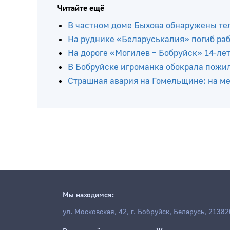
Читайте ещё
В частном доме Быхова обнаружены тел
На руднике «Беларуськалия» погиб ра
На дороге «Могилев – Бобруйск» 14-ле
В Бобруйске игроманка обокрала пожи
Страшная авария на Гомельщине: на мес