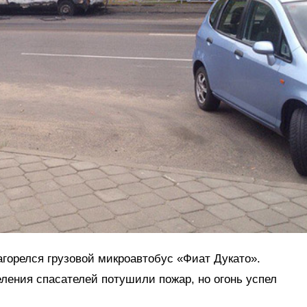
агорелся грузовой микроавтобус «Фиат Дукато».
ления спасателей потушили пожар, но огонь успел