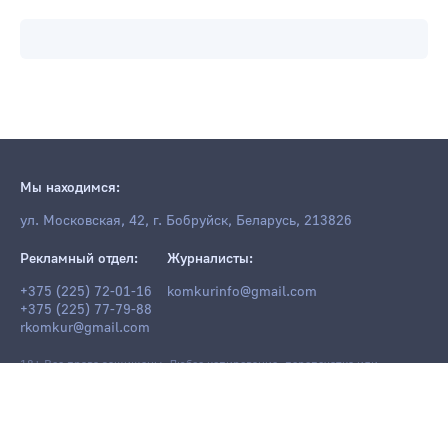
Мы находимся:
ул. Московская, 42, г. Бобруйск, Беларусь, 213826
Рекламный отдел:
Журналисты:
+375 (225) 72-01-16
komkurinfo@gmail.com
+375 (225) 77-79-88
rkomkur@gmail.com
18+ Все права защищены. Любое копирование, перепечатка или
последующее распространение информации и материалов
komkur.info
,
в том числе с использованием компьютерных средств, запрещено без
письменного разрешения редакции.