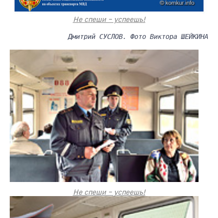
Не спеши – успеешь!
Дмитрий СУСЛОВ. Фото Виктора ШЕЙКИНА
Не спеши – успеешь!