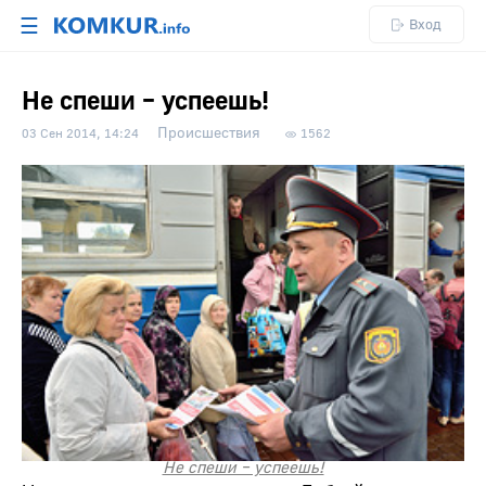
☰
Вход
Не спеши – успеешь!
Происшествия
03 Сен 2014, 14:24
1562
Не спеши – успеешь!