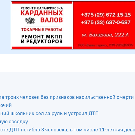
а троих человек без признаков насильственной смерти
бочий
тний школьник сел за руль и устроил ДТП
лую соседку
те ДТП погибло 3 человека, в том числе 11-летняя дев