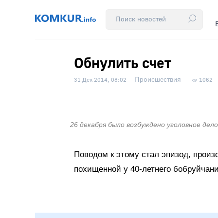
Обнулить счет
Происшествия
31 Дек 2014, 08:02
1062
26 декабря было возбуждено уголовное де
Поводом к этому стал эпизод, произ
похищенной у 40-летнего бобруйчани