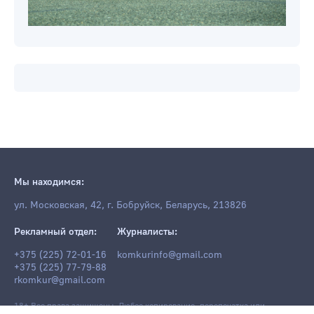
Мы находимся:
ул. Московская, 42, г. Бобруйск, Беларусь, 213826
Рекламный отдел:
Журналисты:
+375 (225) 72-01-16
komkurinfo@gmail.com
+375 (225) 77-79-88
rkomkur@gmail.com
18+ Все права защищены. Любое копирование, перепечатка или