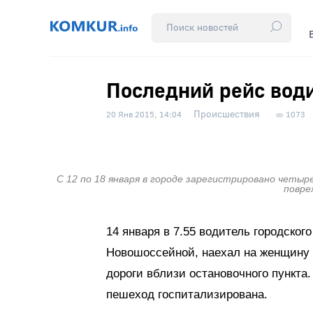
Последний рейс вод
Происшествия
20 Янв 2015, 14:04
1073
С 12 по 18 января в городе зарегистрировано четы
повре
14 января в 7.55 водитель городског
Новошоссейной, наехал на женщину 
дороги вблизи остановочного пункта
пешеход госпитализирована.