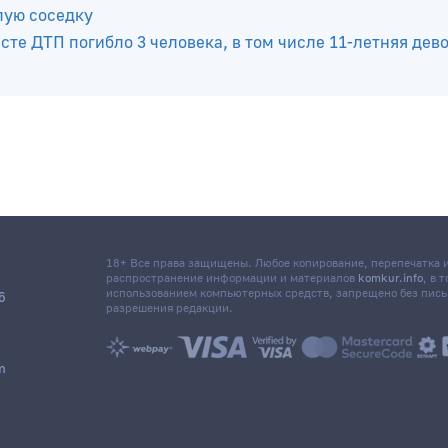
а троих человек без признаков насильственной смерти
бочий
тний школьник сел за руль и устроил ДТП
лую соседку
те ДТП погибло 3 человека, в том числе 11-летняя дев
18+ Все права защищены. Любое копирование, перепечатка
распространение информации и материалов
komkur.info
, в 
использованием компьютерных средств, запрещено без пис
6
разрешения редакции.
m