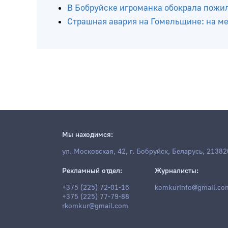
В частном доме Быхова обнаружены тел
На руднике «Беларуськалия» погиб ра
На дороге «Могилев – Бобруйск» 14-ле
В Бобруйске игроманка обокрала пожи
Страшная авария на Гомельщине: на мес
Мы находимся:
ул. Московская, 42, г. Бобруйск, Беларусь, 21382
Рекламный отдел:
Журналисты:
+375 (225) 72-01-16
komkurinfo@gmail.co