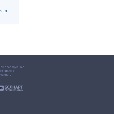
очка
 или последующее
том числе с
ьменного