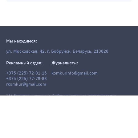
Мы находимся:
ул. Московская, 42, г. Бобруйск, Беларусь, 213826
Рекламный отдел:
Журналисты:
+375 (225) 72-01-16
komkurinfo@gmail.com
+375 (225) 77-79-88
rkomkur@gmail.com
18+ Все права защищены. Любое копирование, перепечатка или
последующее распространение информации и материалов
komkur.info
,
в том числе с использованием компьютерных средств, запрещено без
письменного разрешения редакции.