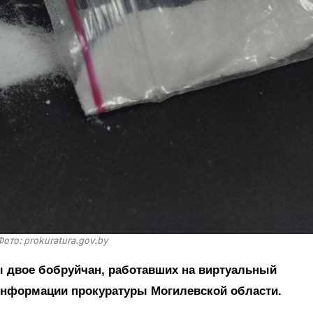
Фото: prokuratura.gov.by
 двое бобруйчан, работавших на виртуальный
информации прокуратуры Могилевской области.