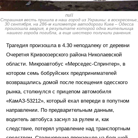
null
Страшная весть пришла в наш город из Украины: в воскресенье,
30 сентября, на 286-м километре автодороги Киев – Одесса
произошла авария, в результате которой одна жительница
нашего города погибла, а еще шестеро получили ранения.
Трагедия произошла в 4.30 неподалеку от деревни
Очеретня Кривоозерского района Николаевской
области. Микроавтобус «Мерседес-Спринтер», в
котором семь бобруйских предпринимателей
возвращались домой после посещения одесского
рынка, столкнулся с прицепом автомобиля
«КамАЗ-53212», который ехал впереди в попутном
направлении. По предварительным данным,
водитель автобуса заснул за рулем и, как
следствие, потерял управление над транспортным
средством. Столкновение произошло на большой