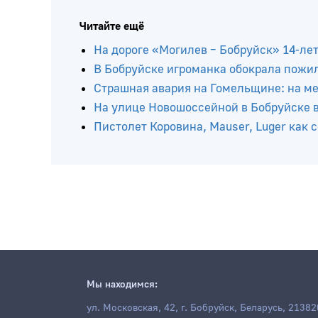
Читайте ещё
На дороге «Могилев – Бобруйск» 14-ле
В Бобруйске игроманка обокрала пожи
Страшная авария на Гомельщине: на мес
На улице Новошоссейной в Бобруйске в
Пистолет Коровина, Mauser, Luger как
Мы находимся:
ул. Московская, 42, г. Бобруйск, Беларусь, 21382