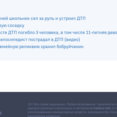
тний школьник сел за руль и устроил ДТП
лую соседку
те ДТП погибло 3 человека, в том числе 11-летняя дев
елосипедист пострадал в ДТП (видео)
 семейную реликвию хранил бобруйчанин
18+ Все права защищены. Любое копирование, перепечатка
распространение информации и материалов
komkur.info
, в 
использованием компьютерных средств, запрещено без пис
6
разрешения редакции.