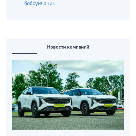
числе 11-летняя девочка
На улице Новошоссейной в Бобруйске
велосипедист пострадал в ДТП
(видео)
Пистолет Коровина, Mauser, Luger как
семейную реликвию хранил
бобруйчанин
Новости компаний