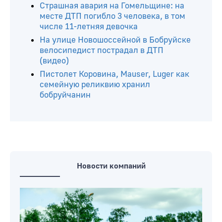
На дороге «Могилев – Бобруйск» 14-
летний школьник сел за руль и
устроил ДТП
В Бобруйске игроманка обокрала
пожилую соседку
Страшная авария на Гомельщине: на
месте ДТП погибло 3 человека, в том
числе 11-летняя девочка
На улице Новошоссейной в Бобруйске
велосипедист пострадал в ДТП
(видео)
Пистолет Коровина, Mauser, Luger как
семейную реликвию хранил
бобруйчанин